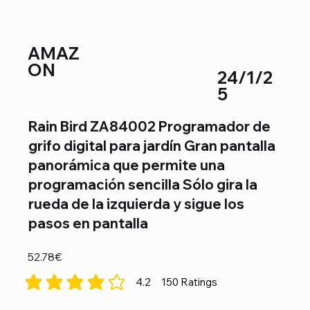
AMAZ
ON
24/1/2
5
Rain Bird ZA84002 Programador de
grifo digital para jardín Gran pantalla
panorámica que permite una
programación sencilla Sólo gira la
rueda de la izquierda y sigue los
pasos en pantalla
52.78€
4.2
150
Ratings
la calificación promedio es 4.2 de 5, basada en 150 votos, Ra