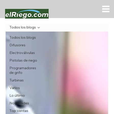
Todos los blogs
Todos los blogs
Difusores
Electroválvulas
Pistolas de riego
Programadores
de grifo
Turbinas
Varios
Lo último
Novedades
Top Ventas