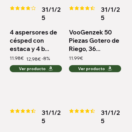
31/1/2
31/1/2
la calificación promedio es 4.2 de 5
la calificación promedio es 4.4 
5
5
4 aspersores de
VooGenzek 50
césped con
Piezas Gotero de
estaca y 4 b...
Riego, 36...
11.98€
11.99€
-8%
12,98€
Ver producto
Ver producto
31/1/2
31/1/2
la calificación promedio es 4.4 de 5
la calificación promedio es 4.3 
5
5