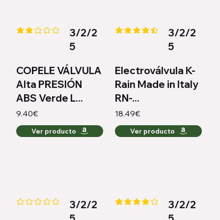
3/2/2
3/2/2
la calificación promedio es 2 de 5
la calificación promedio es 4.4 
5
5
COPELE VÁLVULA
Electroválvula K-
Alta PRESIÓN
Rain Made in Italy
ABS Verde L...
RN-...
9.40€
18.49€
Ver producto
Ver producto
3/2/2
3/2/2
Aún no hay calificaciones
la calificación promedio es 4 de
5
5