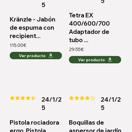
5
5
Tetra EX
Kränzle - Jabón
400/600/700
de espuma con
Adaptador de
recipient...
tubo ...
115.00€
29.55€
Ver producto
Ver producto
24/1/2
24/1/2
la calificación promedio es 4.4 de 5
la calificación promedio es 3.8 d
5
5
Pistola rociadora
Boquillas de
ergo. Pistola
aspersor de jardín