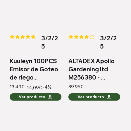
3/2/2
3/2/2
la calificación promedio es 5 de 5
la calificación promedio es 4 de
5
5
Kuuleyn 100PCS
ALTADEX Apollo
Emisor de Goteo
Gardening ltd
de riego...
M256380 - ...
13.49€
39.95€
-4%
14,09€
Ver producto
Ver producto