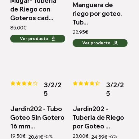
Mugar- Tubería
Manguera de
de Riego con
riego por goteo.
Goteros cad...
Tub...
85.00€
22.95€
Ver producto
Ver producto
3/2/2
3/2/2
la calificación promedio es 4.2 de 5
la calificación promedio es 4.4 
5
5
Jardin202 - Tubo
Jardin202 -
Goteo Sin Gotero
Tuberia de Riego
16 mm...
por Goteo ...
19.50€
23.00€
-5%
-6%
20,61€
24,59€