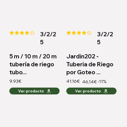
3/2/2
3/2/2
la calificación promedio es 3.9 de 5
la calificación promedio es 4 de
5
5
5 m / 10 m / 20 m
Jardin202 -
tubería de riego
Tuberia de Riego
tubo...
por Goteo ...
9.93€
41.16€
-11%
46,14€
Ver producto
Ver producto