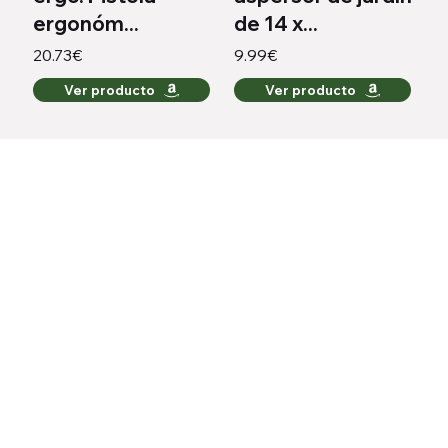
ergonóm...
de 14 x...
20.73€
9.99€
Ver producto
Ver producto
Todo lo que necesitas para regar como un experto,
ahora con descuentos.