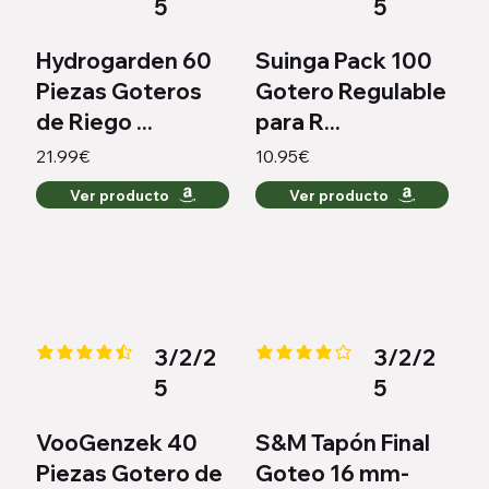
5
5
Hydrogarden 60
Suinga Pack 100
Piezas Goteros
Gotero Regulable
de Riego ...
para R...
21.99€
10.95€
Ver producto
Ver producto
3/2/2
3/2/2
la calificación promedio es 4.4 de 5
la calificación promedio es 4.2 
5
5
VooGenzek 40
S&M Tapón Final
Piezas Gotero de
Goteo 16 mm-