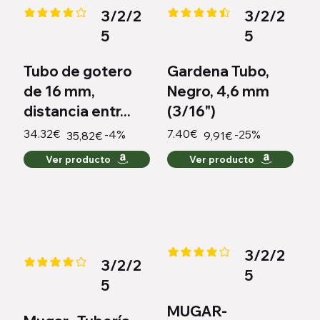
3/2/2
3/2/2
la calificación promedio es 4.2 de 5
la calificación promedio es 4.4 
5
5
Tubo de gotero
Gardena Tubo,
de 16 mm,
Negro, 4,6 mm
distancia entr...
(3/16")
34.32€
7.40€
-4%
-25%
35,82€
9,91€
Ver producto
Ver producto
3/2/2
la calificación promedio es 4.2 
3/2/2
la calificación promedio es 4.1 de 5
5
5
MUGAR-