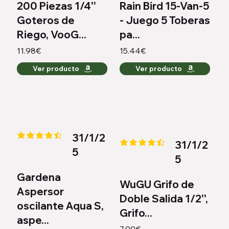
200 Piezas 1/4''
Rain Bird 15-Van-5
Goteros de
- Juego 5 Toberas
Riego, VooG...
pa...
11.98€
15.44€
Ver producto
Ver producto
31/1/2
la calificación promedio es 4.3 de 5
31/1/2
la calificación promedio es 4.4 
5
5
Gardena
WuGU Grifo de
Aspersor
Doble Salida 1/2'',
oscilante Aqua S,
Grifo...
aspe...