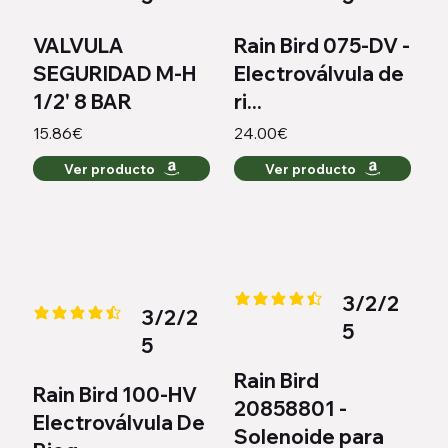
VALVULA
Rain Bird 075-DV -
SEGURIDAD M-H
Electroválvula de
1/2' 8 BAR
ri...
15.86€
24.00€
Ver producto
Ver producto
3/2/2
la calificación promedio es 4.5 
3/2/2
la calificación promedio es 4.3 de 5
5
5
Rain Bird
Rain Bird 100-HV
20858801 -
Electroválvula De
Solenoide para