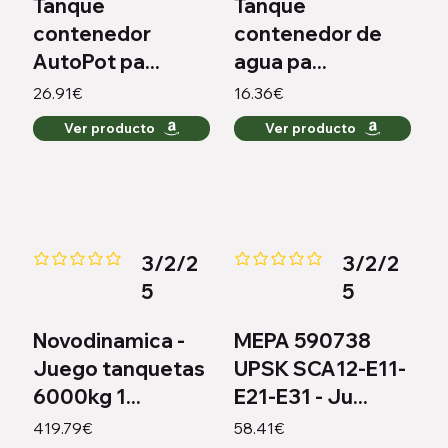
Tanque
Tanque
contenedor
contenedor de
AutoPot pa...
agua pa...
26.91€
16.36€
Ver producto
Ver producto
3/2/2
3/2/2
Aún no hay calificaciones
Aún no hay calificaciones
5
5
Novodinamica -
MEPA 590738
Juego tanquetas
UPSK SCA12-E11-
6000kg 1...
E21-E31 - Ju...
419.79€
58.41€