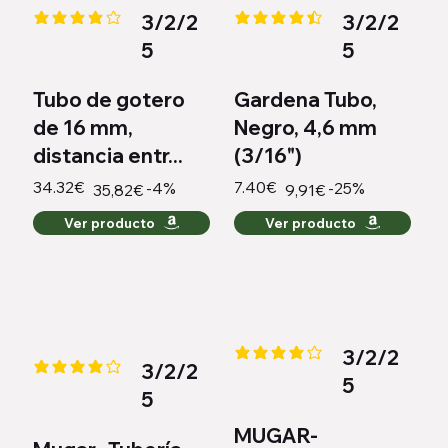
3/2/2
3/2/2
la calificación promedio es 4.2 de 5
la calificación promedio es 4.4 
5
5
Tubo de gotero
Gardena Tubo,
de 16 mm,
Negro, 4,6 mm
distancia entr...
(3/16")
34.32€
7.40€
-4%
-25%
35,82€
9,91€
Ver producto
Ver producto
3/2/2
la calificación promedio es 4.2 
3/2/2
la calificación promedio es 4.1 de 5
5
5
MUGAR-