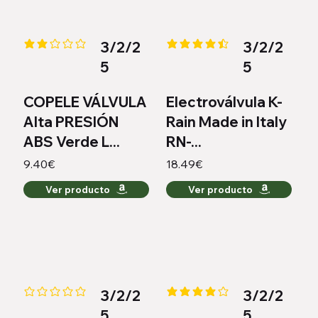
3/2/2
3/2/2
la calificación promedio es 2 de 5
la calificación promedio es 4.4 
5
5
COPELE VÁLVULA
Electroválvula K-
Alta PRESIÓN
Rain Made in Italy
ABS Verde L...
RN-...
9.40€
18.49€
Ver producto
Ver producto
3/2/2
3/2/2
Aún no hay calificaciones
la calificación promedio es 4 de
5
5