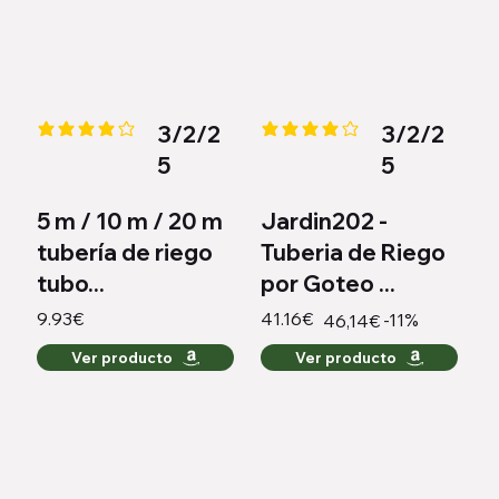
3/2/2
3/2/2
la calificación promedio es 3.9 de 5
la calificación promedio es 4 de
5
5
5 m / 10 m / 20 m
Jardin202 -
tubería de riego
Tuberia de Riego
tubo...
por Goteo ...
9.93€
41.16€
-11%
46,14€
Ver producto
Ver producto