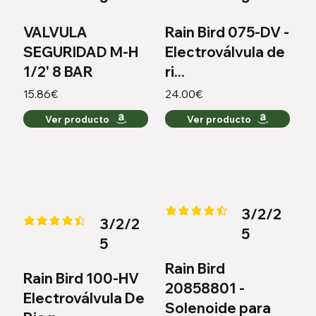
VALVULA
Rain Bird 075-DV -
SEGURIDAD M-H
Electroválvula de
1/2' 8 BAR
ri...
15.86€
24.00€
Ver producto
Ver producto
3/2/2
la calificación promedio es 4.5 
3/2/2
la calificación promedio es 4.3 de 5
5
5
Rain Bird
Rain Bird 100-HV
20858801 -
Electroválvula De
Solenoide para