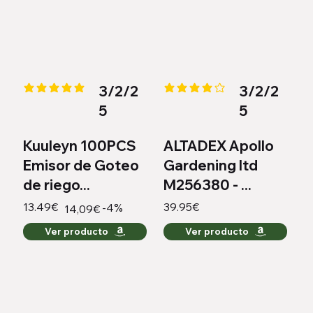
3/2/2
3/2/2
la calificación promedio es 5 de 5
la calificación promedio es 4 de
5
5
Kuuleyn 100PCS
ALTADEX Apollo
Emisor de Goteo
Gardening ltd
de riego...
M256380 - ...
13.49€
39.95€
-4%
14,09€
Ver producto
Ver producto