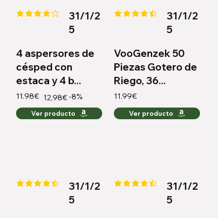
31/1/2
31/1/2
la calificación promedio es 4.2 de 5
la calificación promedio es 4.4 
5
5
4 aspersores de
VooGenzek 50
césped con
Piezas Gotero de
estaca y 4 b...
Riego, 36...
11.98€
11.99€
-8%
12,98€
Ver producto
Ver producto
31/1/2
31/1/2
la calificación promedio es 4.4 de 5
la calificación promedio es 4.3 
5
5