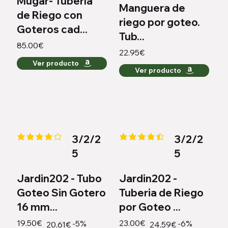
Mugar- Tubería
Manguera de
de Riego con
riego por goteo.
Goteros cad...
Tub...
85.00€
22.95€
Ver producto
Ver producto
3/2/2
3/2/2
la calificación promedio es 4.2 de 5
la calificación promedio es 4.4 
5
5
Jardin202 - Tubo
Jardin202 -
Goteo Sin Gotero
Tuberia de Riego
16 mm...
por Goteo ...
19.50€
23.00€
-5%
-6%
20,61€
24,59€