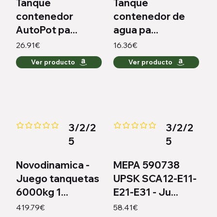
Tanque
Tanque
contenedor
contenedor de
AutoPot pa...
agua pa...
26.91€
16.36€
Ver producto
Ver producto
3/2/2
3/2/2
Aún no hay calificaciones
Aún no hay calificaciones
5
5
Novodinamica -
MEPA 590738
Juego tanquetas
UPSK SCA12-E11-
6000kg 1...
E21-E31 - Ju...
419.79€
58.41€