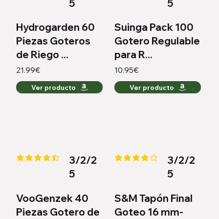
5
5
Hydrogarden 60
Suinga Pack 100
Piezas Goteros
Gotero Regulable
de Riego ...
para R...
21.99€
10.95€
Ver producto
Ver producto
3/2/2
3/2/2
la calificación promedio es 4.4 de 5
la calificación promedio es 4.2 
5
5
VooGenzek 40
S&M Tapón Final
Piezas Gotero de
Goteo 16 mm-