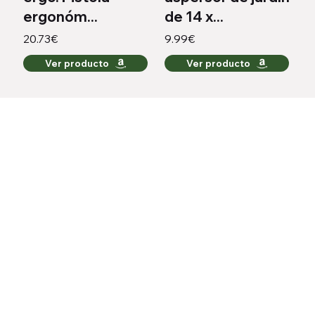
ergonóm...
de 14 x...
20.73€
9.99€
Ver producto
Ver producto
Todo lo que necesitas para regar como un experto,
ahora con descuentos.