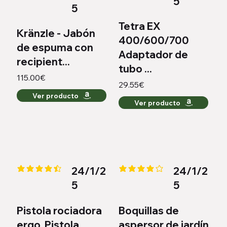
5
5
Tetra EX
Kränzle - Jabón
400/600/700
de espuma con
Adaptador de
recipient...
tubo ...
115.00€
29.55€
Ver producto
Ver producto
24/1/2
24/1/2
la calificación promedio es 4.4 de 5
la calificación promedio es 3.8 d
5
5
Pistola rociadora
Boquillas de
ergo. Pistola
aspersor de jardín