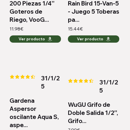
200 Piezas 1/4''
Rain Bird 15-Van-5
Goteros de
- Juego 5 Toberas
Riego, VooG...
pa...
11.98€
15.44€
Ver producto
Ver producto
31/1/2
la calificación promedio es 4.3 de 5
31/1/2
la calificación promedio es 4.4 
5
5
Gardena
WuGU Grifo de
Aspersor
Doble Salida 1/2'',
oscilante Aqua S,
Grifo...
aspe...