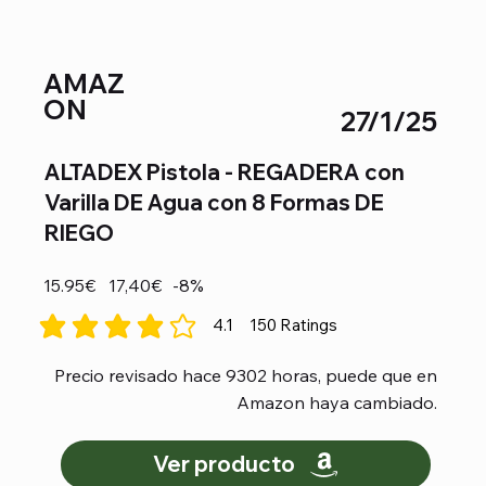
AMAZ
ON
27/1/25
ALTADEX Pistola - REGADERA con
Varilla DE Agua con 8 Formas DE
RIEGO
15.95€
17,40€
-8%
4.1
150
Ratings
la calificación promedio es 4.1 de 5, basada en 150 votos, Rat
Precio revisado hace 9302 horas, puede que en
Amazon haya cambiado.
Ver producto