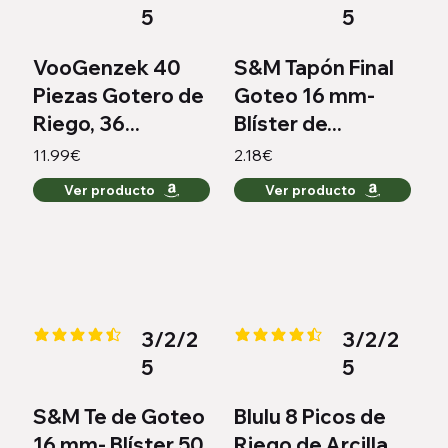
5
5
VooGenzek 40
S&M Tapón Final
Piezas Gotero de
Goteo 16 mm-
Riego, 36...
Blíster de...
11.99€
2.18€
Ver producto
Ver producto
3/2/2
3/2/2
la calificación promedio es 4.3 de 5
la calificación promedio es 4.3 
5
5
S&M Te de Goteo
Blulu 8 Picos de
16 mm- Blíster 50
Riego de Arcilla