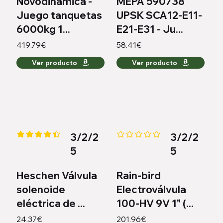
Novodinamica -
MEPA 590738
Juego tanquetas
UPSK SCA12-E11-
6000kg 1...
E21-E31 - Ju...
419.79€
58.41€
Ver producto
Ver producto
3/2/2
3/2/2
la calificación promedio es 4.3 de 5
Aún no hay calificaciones
5
5
Heschen Válvula
Rain-bird
solenoide
Electroválvula
eléctrica de ...
100-HV 9V 1" (...
24.37€
201.96€