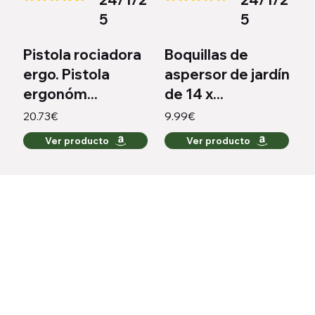
la calificación promedio es 4.4 de 5
la calificación promedio es 3.8 d
5
5
Pistola rociadora
Boquillas de
ergo. Pistola
aspersor de jardín
ergonóm...
de 14 x...
20.73€
9.99€
Ver producto
Ver producto
Todo lo que necesitas para regar como un experto,
ahora con descuentos.