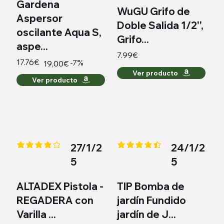
Gardena
WuGU Grifo de
Aspersor
Doble Salida 1/2'',
oscilante Aqua S,
Grifo...
aspe...
7.99€
17.76€
-7%
19,00€
Ver producto
Ver producto
27/1/2
24/1/2
la calificación promedio es 4.1 de 5
la calificación promedio es 4.3 
5
5
ALTADEX Pistola -
TIP Bomba de
REGADERA con
jardín Fundido
Varilla ...
jardín de J...