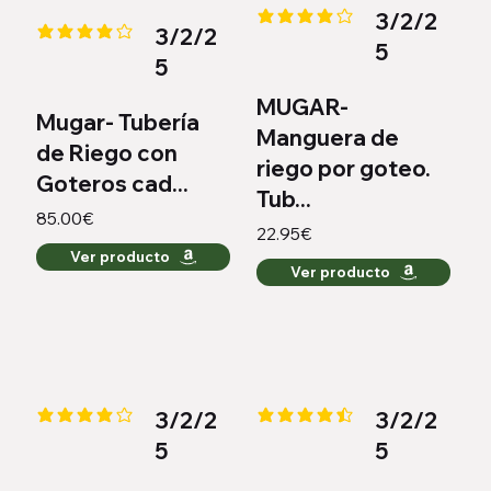
3/2/2
la calificación promedio es 4.2 
3/2/2
la calificación promedio es 4.1 de 5
5
5
MUGAR-
Mugar- Tubería
Manguera de
de Riego con
riego por goteo.
Goteros cad...
Tub...
85.00€
22.95€
Ver producto
Ver producto
3/2/2
3/2/2
la calificación promedio es 4.2 de 5
la calificación promedio es 4.4 
5
5