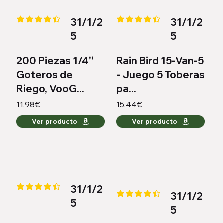
31/1/2
31/1/2
la calificación promedio es 4.4 de 5
la calificación promedio es 4.3 
5
5
200 Piezas 1/4''
Rain Bird 15-Van-5
Goteros de
- Juego 5 Toberas
Riego, VooG...
pa...
11.98€
15.44€
Ver producto
Ver producto
31/1/2
la calificación promedio es 4.3 de 5
31/1/2
la calificación promedio es 4.4 
5
5