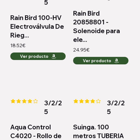
5
Rain Bird
Rain Bird 100-HV
20858801 -
Electroválvula De
Solenoide para
Rieg...
ele...
18.52€
24.95€
Ver producto
Ver producto
3/2/2
3/2/2
la calificación promedio es 4.1 de 5
la calificación promedio es 4 de
5
5
Aqua Control
Suinga. 100
C4020 - Rollo de
metros TUBERIA