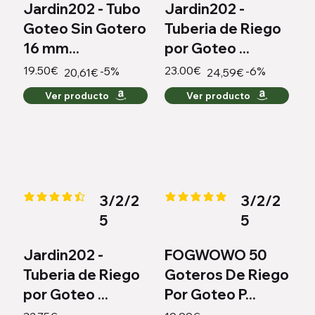
Jardin202 - Tubo
Jardin202 -
Goteo Sin Gotero
Tuberia de Riego
16 mm...
por Goteo ...
19.50€
23.00€
-5%
-6%
20,61€
24,59€
Ver producto
Ver producto
3/2/2
3/2/2
la calificación promedio es 4.4 de 5
la calificación promedio es 5 de
5
5
Jardin202 -
FOGWOWO 50
Tuberia de Riego
Goteros De Riego
por Goteo ...
Por Goteo P...