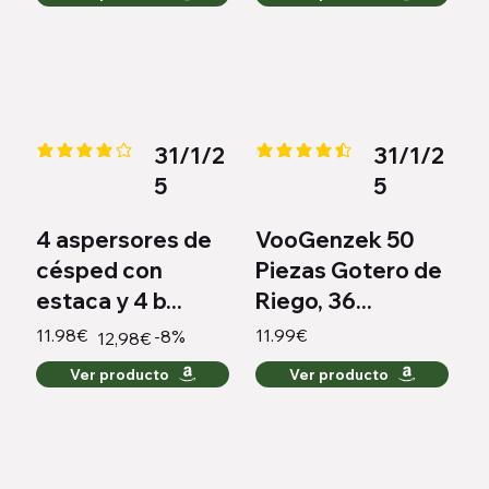
31/1/2
31/1/2
la calificación promedio es 4.2 de 5
la calificación promedio es 4.4 
5
5
4 aspersores de
VooGenzek 50
césped con
Piezas Gotero de
estaca y 4 b...
Riego, 36...
11.98€
11.99€
-8%
12,98€
Ver producto
Ver producto