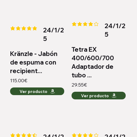
24/1/2
la calificación promedio es 4.2 
24/1/2
la calificación promedio es 5 de 5
5
5
Tetra EX
Kränzle - Jabón
400/600/700
de espuma con
Adaptador de
recipient...
tubo ...
115.00€
29.55€
Ver producto
Ver producto
24/1/2
24/1/2