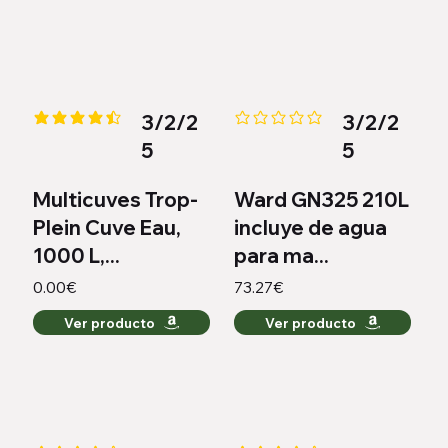
3/2/2
3/2/2
la calificación promedio es 4.4 de 5
Aún no hay calificaciones
5
5
Multicuves Trop-
Ward GN325 210L
Plein Cuve Eau,
incluye de agua
1000 L,...
para ma...
0.00€
73.27€
Ver producto
Ver producto