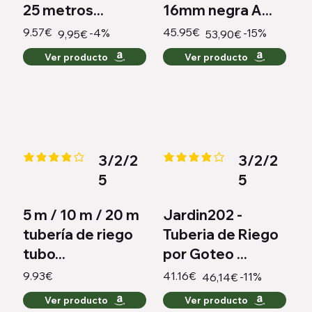
25 metros...
16mm negra A...
9.57€
45.95€
-4%
-15%
9,95€
53,90€
Ver producto
Ver producto
3/2/2
3/2/2
la calificación promedio es 3.9 de 5
la calificación promedio es 4 de
5
5
5 m / 10 m / 20 m
Jardin202 -
tubería de riego
Tuberia de Riego
tubo...
por Goteo ...
9.93€
41.16€
-11%
46,14€
Ver producto
Ver producto