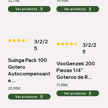
32.75€
19.99€
Ver producto
Ver producto
3/2/2
la calificación promedio es 4.1 de 5
3/2/2
la calificación promedio es 4.4 
5
5
Suinga Pack 100
VooGenzek 200
Gotero
Piezas 1/4''
Autocompensant
Goteros de R...
e ...
11.98€
20.95€
Ver producto
Ver producto