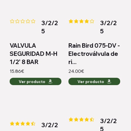
3/2/2
3/2/2
Aún no hay calificaciones
la calificación promedio es 4 de
5
5
VALVULA
Rain Bird 075-DV -
SEGURIDAD M-H
Electroválvula de
1/2' 8 BAR
ri...
15.86€
24.00€
Ver producto
Ver producto
3/2/2
la calificación promedio es 4.5 
3/2/2
la calificación promedio es 4.3 de 5
5