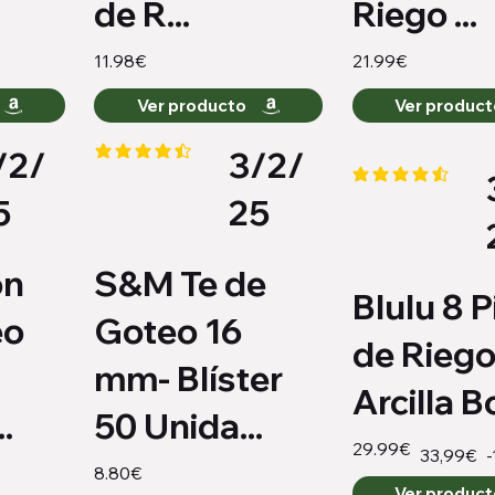
de R...
Riego ...
11.98€
21.99€
Ver producto
Ver produc
/2/
3/2/
io es 4.2 de 5
la calificación promedio es 4.3 de 5
la calificación pro
5
25
ón
S&M Te de
Blulu 8 P
eo
Goteo 16
de Riego
mm- Blíster
Arcilla Bo
.
50 Unida...
29.99€
-
33,99€
8.80€
Ver produc