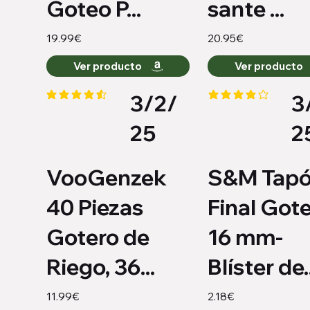
Goteo P...
sante ...
19.99€
20.95€
Ver producto
Ver producto
3/2/
3
la calificación promedio es 4.4 de 5
la calificación promed
25
2
VooGenzek
S&M Tap
40 Piezas
Final Got
Gotero de
16 mm-
Riego, 36...
Blíster de..
11.99€
2.18€