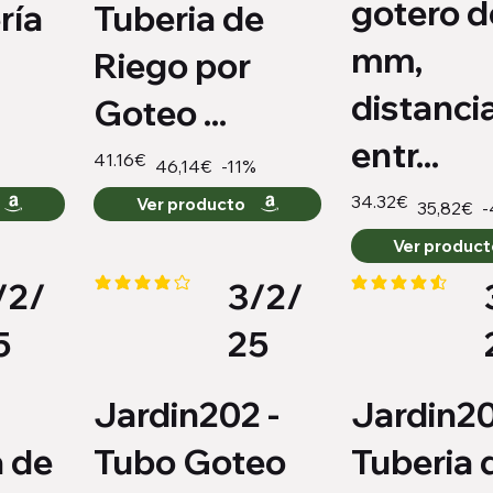
gotero d
ría
Tuberia de
mm,
Riego por
distanci
Goteo ...
entr...
41.16€
-11%
46,14€
34.32€
Ver producto
-
35,82€
Ver produc
/2/
3/2/
io es 4.2 de 5
la calificación promedio es 4.2 de 5
la calificación pro
5
25
Jardin202 -
Jardin20
 de
Tubo Goteo
Tuberia 