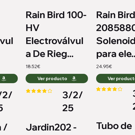
Rain Bird 100-
Rain Bir
HV
2085880
vul
Electroválvul
Solenoi
a De Rieg...
para ele..
18.52€
24.95€
Ver producto
Ver produc
/2/
3/2/
la calificación pro
io es 3.9 de 5
la calificación promedio es 4 de 5
5
25
Tubo de
 /
Jardin202 -