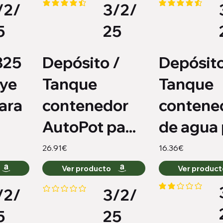
/2/
3/2/
nes
la calificación promedio es 4.4 de 5
la calificación pro
5
25
325
Depósito /
Depósito
uye
Tanque
Tanque
ara
contenedor
contene
AutoPot pa...
de agua p
26.91€
16.36€
Ver producto
Ver produc
/2/
3/2/
la calificación pro
io es 4.3 de 5
Aún no hay calificaciones
5
25