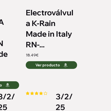
Electroválvul
A
a K-Rain
Made in Italy
N
RN-...
de
18.49€
Ver producto
to
3/2/
3/2/
medio es 4.5 de 5
la calificación promedio es 4.1 de 5
25
25