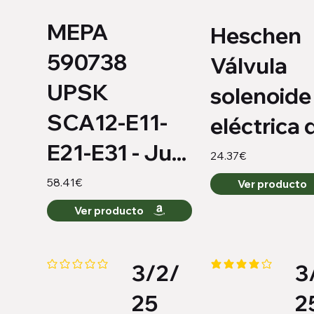
MEPA
Heschen
590738
Válvula
UPSK
solenoide
SCA12-E11-
eléctrica d
E21-E31 - Ju...
24.37€
58.41€
Ver producto
Ver producto
3/2/
3
Aún no hay calificaciones
la calificación promed
25
2