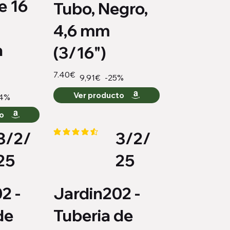
e 16
Tubo, Negro,
4,6 mm
a
(3/16")
7.40€
-25%
9,91€
Ver producto
4%
to
3/2/
3/2/
medio es 4.4 de 5
la calificación promedio es 4.4 de 5
25
25
2 -
Jardin202 -
de
Tuberia de