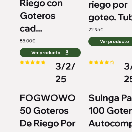
Riego con
riego por
Goteros
goteo. Tub
cad...
22.95€
85.00€
Ver producto
Ver producto
3/2/
3
la calificación promedio es 5 de 5
la calificación promedi
25
2
FOGWOWO
Suinga P
50 Goteros
100 Gote
De Riego Por
Autocom