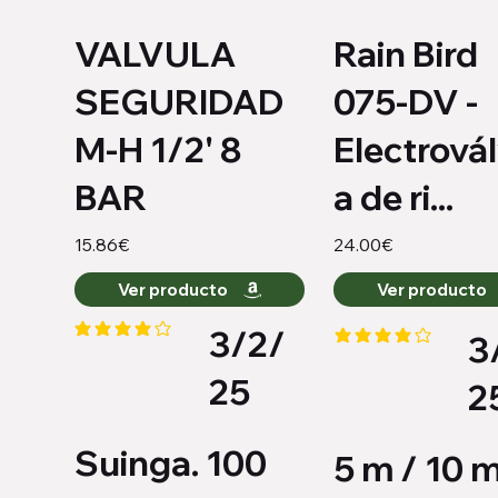
VALVULA
Rain Bird
SEGURIDAD
075-DV -
M-H 1/2' 8
Electrovál
BAR
a de ri...
15.86€
24.00€
Ver producto
Ver producto
3/2/
3
la calificación promedio es 4 de 5
la calificación promed
25
2
Suinga. 100
5 m / 10 m