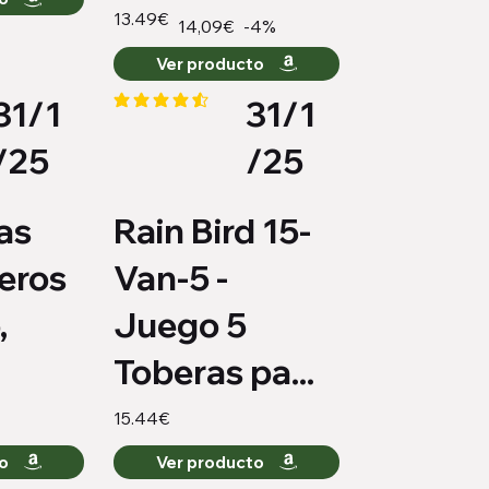
13.49€
-4%
14,09€
Ver producto
31/1
31/1
medio es 4.4 de 5
la calificación promedio es 4.3 de 5
/25
/25
as
Rain Bird 15-
teros
Van-5 -
,
Juego 5
Toberas pa...
15.44€
to
Ver producto