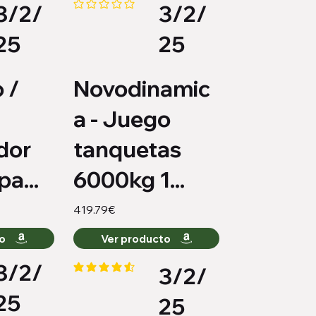
3/2/
3/2/
medio es 4.6 de 5
Aún no hay calificaciones
25
25
 /
Novodinamic
a - Juego
dor
tanquetas
a...
6000kg 1...
419.79€
to
Ver producto
3/2/
3/2/
medio es 2 de 5
la calificación promedio es 4.4 de 5
25
25