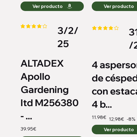
Ver producto
Ver producto
3/2/
3
la calificación promedio es 4 de 5
la calificación promed
25
/
ALTADEX
4 asperso
Apollo
de céspe
Gardening
con estac
ltd M256380
4 b...
- ...
11.98€
-8%
12,98€
39.95€
Ver producto