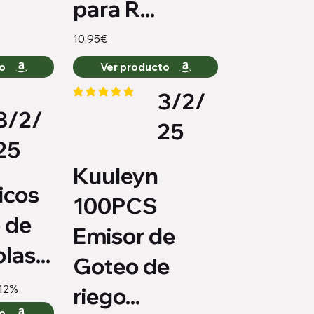
para R...
10.95€
to
Ver producto
3/2/
la calificación promedio es 5 de 5
3/2/
medio es 4.3 de 5
25
25
Kuuleyn
icos
100PCS
 de
Emisor de
las...
Goteo de
12%
riego...
to