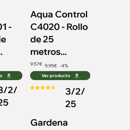
d
Aqua Control
1 -
C4020 - Rollo
de
de 25
.
metros...
9.57€
-4%
9,95€
to
Ver producto
3/2/
3/2/
medio es 4.2 de 5
la calificación promedio es 4.4 de 5
25
25
Gardena