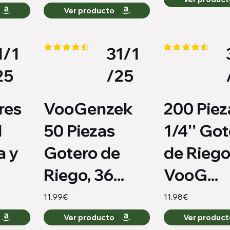
Ver producto
1/1
31/1
io es 4.2 de 5
la calificación promedio es 4.4 de 5
la calificación pro
25
/25
res
VooGenzek
200 Piez
d
50 Piezas
1/4'' Go
a y
Gotero de
de Riego
Riego, 36...
VooG...
11.99€
11.98€
Ver producto
Ver produc