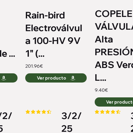
COPELE
Rain-bird
VÁLVUL
Electroválvul
Alta
a 100-HV 9V
PRESIÓ
e ...
1" (...
ABS Ver
201.96€
L...
Ver producto
9.40€
Ver produc
/2/
3/2/
io es 4 de 5
la calificación promedio es 4.3 de 5
la calificación pro
5
25