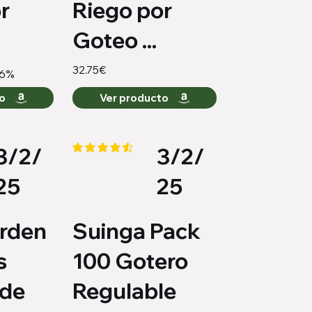
r
Riego por
Goteo ...
32.75€
-6%
to
Ver producto
3/2/
3/2/
medio es 4.3 de 5
la calificación promedio es 4.3 de 5
25
25
rden
Suinga Pack
s
100 Gotero
 de
Regulable