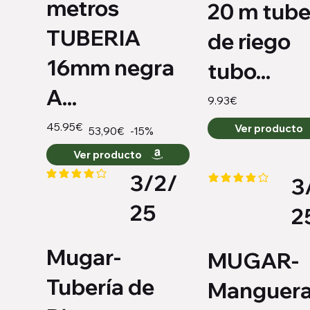
metros
20 m tube
TUBERIA
de riego
16mm negra
tubo...
A...
9.93€
45.95€
Ver producto
-15%
53,90€
Ver producto
3/2/
3
la calificación promedio es 4.1 de 5
la calificación promed
25
2
Mugar-
MUGAR-
Tubería de
Manguera