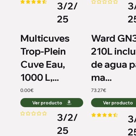
3/2/
3
la calificación promedio es 4.4 de 5
Aún no hay calificacio
25
2
Multicuves
Ward GN
Trop-Plein
210L incl
Cuve Eau,
de agua p
1000 L,...
ma...
0.00€
73.27€
Ver producto
Ver producto
3/2/
3
Aún no hay calificaciones
la calificación promed
25
2