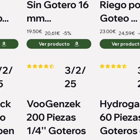
Sin Gotero 16
Riego po
...
mm...
Goteo ...
19.50€
23.00€
-5%
20,61€
24,59€
Ver producto
Ver produc
/2/
3/2/
o es 4.1 de 5
la calificación promedio es 4.4 de 5
la calificación pro
5
25
ack
VooGenzek
Hydroga
ro
200 Piezas
60 Pieza
pen
1/4'' Goteros
Goteros