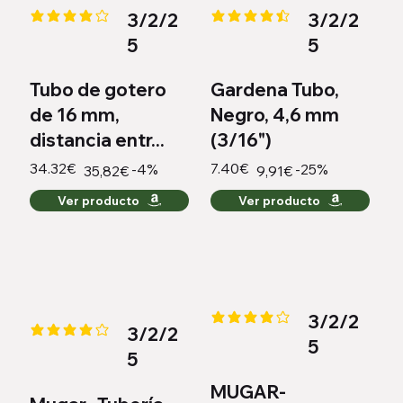
3/2/2
3/2/2
la calificación promedio es 4.2 de 5
la calificación promedio es 4.4 
5
5
Tubo de gotero
Gardena Tubo,
de 16 mm,
Negro, 4,6 mm
distancia entr...
(3/16")
34.32€
7.40€
-4%
-25%
35,82€
9,91€
Ver producto
Ver producto
3/2/2
la calificación promedio es 4.2 
3/2/2
la calificación promedio es 4.1 de 5
5
5
MUGAR-