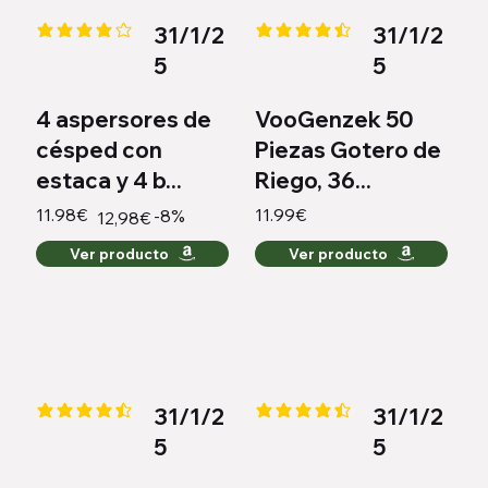
31/1/2
31/1/2
la calificación promedio es 4.2 de 5
la calificación promedio es 4.4 
5
5
4 aspersores de
VooGenzek 50
césped con
Piezas Gotero de
estaca y 4 b...
Riego, 36...
11.98€
11.99€
-8%
12,98€
Ver producto
Ver producto
31/1/2
31/1/2
la calificación promedio es 4.4 de 5
la calificación promedio es 4.3 
5
5