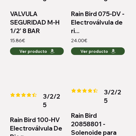
VALVULA
Rain Bird 075-DV -
SEGURIDAD M-H
Electroválvula de
1/2' 8 BAR
ri...
15.86€
24.00€
Ver producto
Ver producto
3/2/2
la calificación promedio es 4.5 
3/2/2
la calificación promedio es 4.3 de 5
5
5
Rain Bird
Rain Bird 100-HV
20858801 -
Electroválvula De
Solenoide para