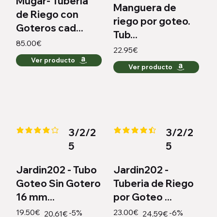
Mugar- Tubería
Manguera de
de Riego con
riego por goteo.
Goteros cad...
Tub...
85.00€
22.95€
Ver producto
Ver producto
3/2/2
3/2/2
la calificación promedio es 4.2 de 5
la calificación promedio es 4.4 
5
5
Jardin202 - Tubo
Jardin202 -
Goteo Sin Gotero
Tuberia de Riego
16 mm...
por Goteo ...
19.50€
23.00€
-5%
-6%
20,61€
24,59€