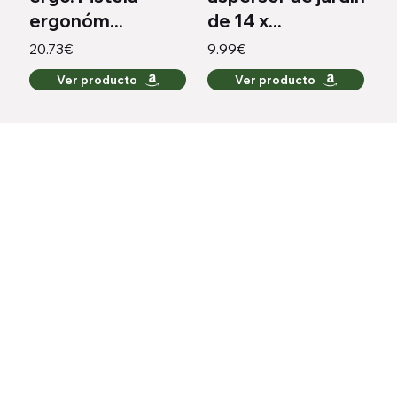
ergonóm...
de 14 x...
20.73€
9.99€
Ver producto
Ver producto
Todo lo que necesitas para regar como un experto,
ahora con descuentos.