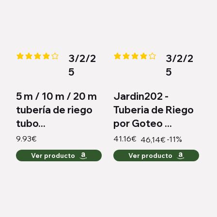
3/2/2
3/2/2
la calificación promedio es 3.9 de 5
la calificación promedio es 4 de
5
5
5 m / 10 m / 20 m
Jardin202 -
tubería de riego
Tuberia de Riego
tubo...
por Goteo ...
9.93€
41.16€
-11%
46,14€
Ver producto
Ver producto