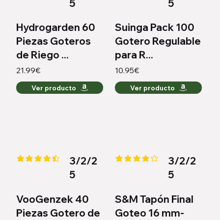
5
5
Hydrogarden 60
Suinga Pack 100
Piezas Goteros
Gotero Regulable
de Riego ...
para R...
21.99€
10.95€
Ver producto
Ver producto
3/2/2
3/2/2
la calificación promedio es 4.4 de 5
la calificación promedio es 4.2 
5
5
VooGenzek 40
S&M Tapón Final
Piezas Gotero de
Goteo 16 mm-