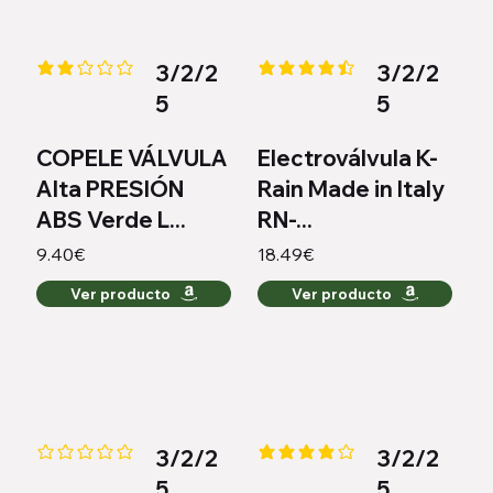
3/2/2
3/2/2
la calificación promedio es 2 de 5
la calificación promedio es 4.4 
5
5
COPELE VÁLVULA
Electroválvula K-
Alta PRESIÓN
Rain Made in Italy
ABS Verde L...
RN-...
9.40€
18.49€
Ver producto
Ver producto
3/2/2
3/2/2
Aún no hay calificaciones
la calificación promedio es 4 de
5
5