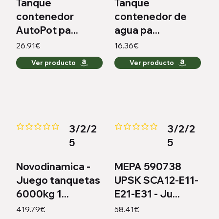
Tanque
Tanque
contenedor
contenedor de
AutoPot pa...
agua pa...
26.91€
16.36€
Ver producto
Ver producto
3/2/2
3/2/2
Aún no hay calificaciones
Aún no hay calificaciones
5
5
Novodinamica -
MEPA 590738
Juego tanquetas
UPSK SCA12-E11-
6000kg 1...
E21-E31 - Ju...
419.79€
58.41€