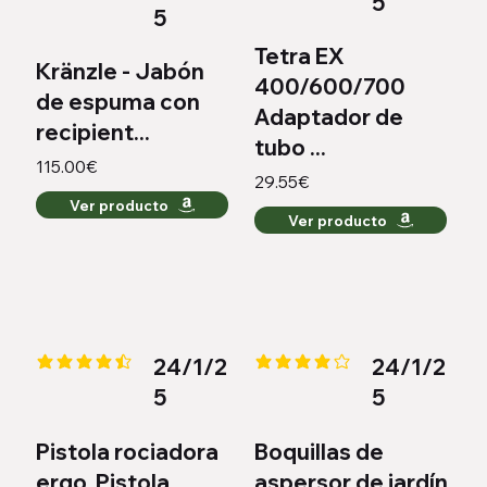
5
5
Tetra EX
Kränzle - Jabón
400/600/700
de espuma con
Adaptador de
recipient...
tubo ...
115.00€
29.55€
Ver producto
Ver producto
24/1/2
24/1/2
la calificación promedio es 4.4 de 5
la calificación promedio es 3.8 d
5
5
Pistola rociadora
Boquillas de
ergo. Pistola
aspersor de jardín