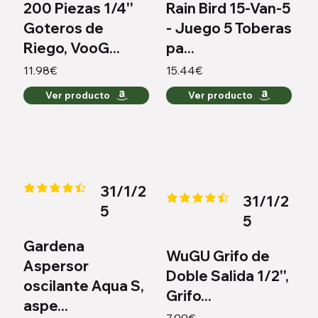
200 Piezas 1/4''
Rain Bird 15-Van-5
Goteros de
- Juego 5 Toberas
Riego, VooG...
pa...
11.98€
15.44€
Ver producto
Ver producto
31/1/2
la calificación promedio es 4.3 de 5
31/1/2
la calificación promedio es 4.4 
5
5
Gardena
WuGU Grifo de
Aspersor
Doble Salida 1/2'',
oscilante Aqua S,
Grifo...
aspe...