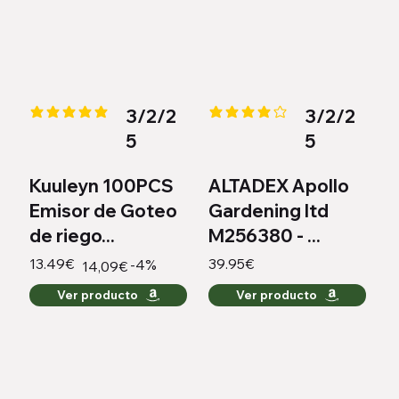
3/2/2
3/2/2
la calificación promedio es 5 de 5
la calificación promedio es 4 de
5
5
Kuuleyn 100PCS
ALTADEX Apollo
Emisor de Goteo
Gardening ltd
de riego...
M256380 - ...
13.49€
39.95€
-4%
14,09€
Ver producto
Ver producto