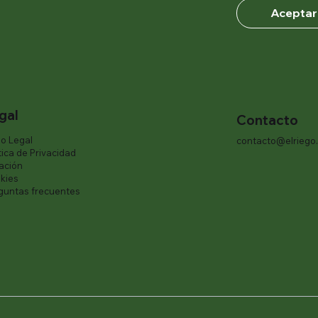
Aceptar
gal
Contacto
so Legal
contacto@elriego
tica de Privacidad
iación
kies
guntas frecuentes