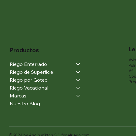
Le
Productos
Avi
Riego Enterrado
Poli
Afil
Riego de Superficie
Coo
Riego por Goteo
Pre
Riego Vacacional
Marcas
Nuestro Blog
© 2024 by
Apolo Mktng S.L.
for elriego.com