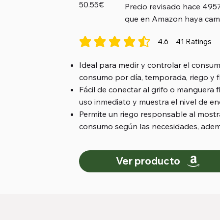
50.55€
Precio revisado hace 495
que en Amazon haya cam
4.6
41
Ratings
la calificación promedio es 4.6 de 5, basad
Ideal para medir y controlar el consu
consumo por día, temporada, riego y f
Fácil de conectar al grifo o manguera fl
uso inmediato y muestra el nivel de en
Permite un riego responsable al mostra
consumo según las necesidades, además d
Ver producto