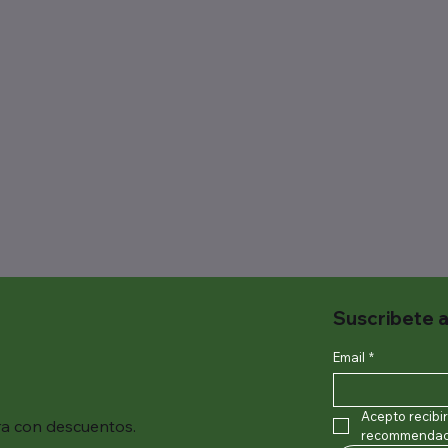
Suscribete a
Email
*
Acepto recibi
ra con descuentos.
recommendaci