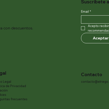
Suscribete a
Email
*
Acepto recibi
ra con descuentos.
recommendaci
Aceptar
gal
Contacto
so Legal
contacto@elriego
tica de Privacidad
iación
kies
guntas frecuentes