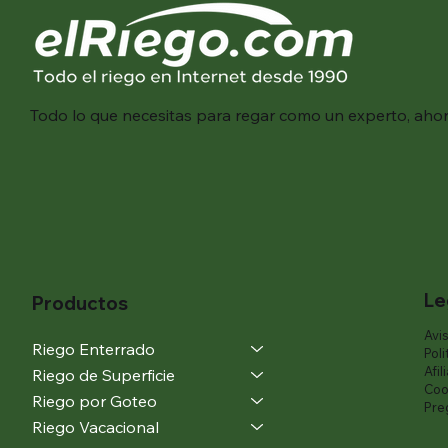
Todo lo que necesitas para regar como un experto, aho
Le
Productos
Avi
Riego Enterrado
Poli
Afil
Riego de Superficie
Coo
Riego por Goteo
Pre
Riego Vacacional