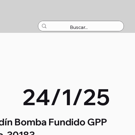
O
24/1/25
jardín Bomba Fundido GPP
jo, 30183