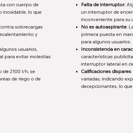
sta con cuerpo de
Falta de interruptor
: A
 inoxidable, lo que
un interruptor de ence
inconveniente para su u
 contra sobrecargas
No es autoaspirante
: 
recalentamiento y
primera puesta en mar
para algunos usuarios.
 algunos usuarios,
Inconsistencia en carac
al para evitar molestias
características publici
interruptor lateral en c
 de 2100 l/h, se
Calificaciones dispares
reas de riego o de
variadas, indicando ex
decepcionantes, lo que 