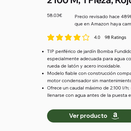
58.03€
Precio revisado hace 489
que en Amazon haya cam
4.0
98
Ratings
la calificación promedio es 4 de 5, basada
TIP periférico de jardín Bomba Fundido
especialmente adecuada para agua con
rueda de latón y acero inoxidable.
Modelo fiable con construcción compa
motor condensador sin mantenimiento
Ofrece un caudal máximo de 2.100 l/h; 
llenarse con agua antes de la puesta 
Ver producto