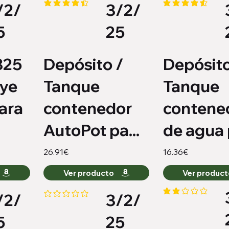
/2/
3/2/
nes
la calificación promedio es 4.4 de 5
la calificación pro
5
25
325
Depósito /
Depósito
uye
Tanque
Tanque
ara
contenedor
contene
AutoPot pa...
de agua p
26.91€
16.36€
Ver producto
Ver produc
/2/
3/2/
la calificación pro
io es 4.3 de 5
Aún no hay calificaciones
5
25