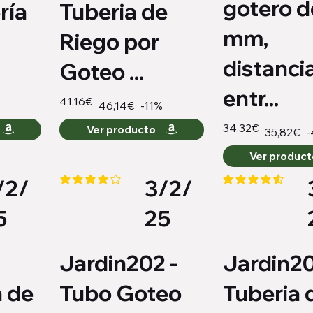
gotero d
ría
Tuberia de
mm,
Riego por
distanci
Goteo ...
entr...
41.16€
-11%
46,14€
34.32€
Ver producto
-
35,82€
Ver produc
/2/
3/2/
io es 4.2 de 5
la calificación promedio es 4.2 de 5
la calificación pro
5
25
Jardin202 -
Jardin20
 de
Tubo Goteo
Tuberia 