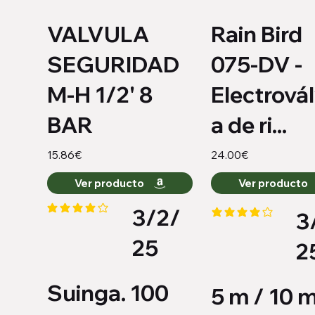
VALVULA
Rain Bird
SEGURIDAD
075-DV -
M-H 1/2' 8
Electrovál
BAR
a de ri...
15.86€
24.00€
Ver producto
Ver producto
3/2/
3
la calificación promedio es 4 de 5
la calificación promed
25
2
Suinga. 100
5 m / 10 m