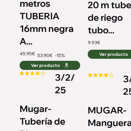
metros
20 m tube
TUBERIA
de riego
16mm negra
tubo...
A...
9.93€
45.95€
Ver producto
-15%
53,90€
Ver producto
3/2/
3
la calificación promedio es 4.1 de 5
la calificación promed
25
2
Mugar-
MUGAR-
Tubería de
Manguera