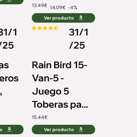
13.49€
-4%
14,09€
Ver producto
31/1
31/1
medio es 4.4 de 5
la calificación promedio es 4.3 de 5
/25
/25
as
Rain Bird 15-
teros
Van-5 -
,
Juego 5
Toberas pa...
15.44€
to
Ver producto