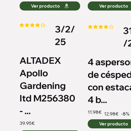
Ver producto
Ver producto
3/2/
3
la calificación promedio es 4 de 5
la calificación promed
25
/
ALTADEX
4 asperso
Apollo
de céspe
Gardening
con estac
ltd M256380
4 b...
- ...
11.98€
-8%
12,98€
39.95€
Ver producto