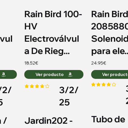
Rain Bird 100-
Rain Bir
HV
2085880
vul
Electroválvul
Solenoi
a De Rieg...
para ele..
18.52€
24.95€
Ver producto
Ver produc
/2/
3/2/
la calificación pro
io es 3.9 de 5
la calificación promedio es 4 de 5
5
25
Tubo de
 /
Jardin202 -