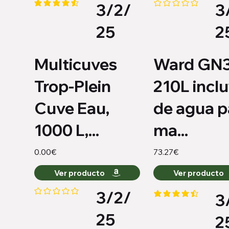
3/2/
3
la calificación promedio es 4.4 de 5
Aún no hay calificacio
25
2
Multicuves
Ward GN
Trop-Plein
210L incl
Cuve Eau,
de agua p
1000 L,...
ma...
0.00€
73.27€
Ver producto
Ver producto
3/2/
3
Aún no hay calificaciones
la calificación promed
25
2