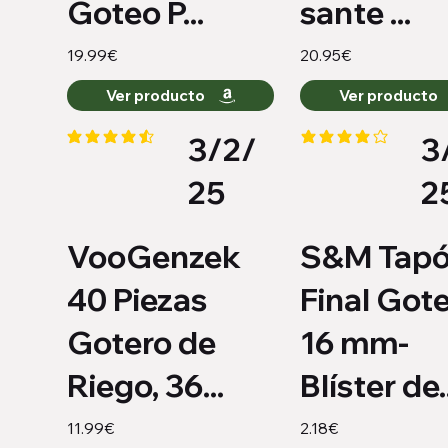
Goteo P...
sante ...
19.99€
20.95€
Ver producto
Ver producto
3/2/
3
la calificación promedio es 4.4 de 5
la calificación promed
25
2
VooGenzek
S&M Tap
40 Piezas
Final Got
Gotero de
16 mm-
Riego, 36...
Blíster de..
11.99€
2.18€