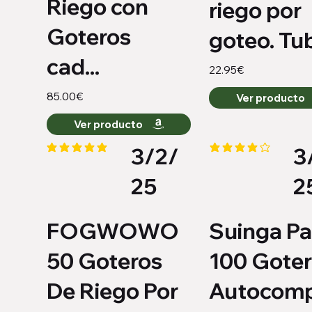
Riego con
riego por
Goteros
goteo. Tub
cad...
22.95€
85.00€
Ver producto
Ver producto
3/2/
3
la calificación promedio es 5 de 5
la calificación promedi
25
2
FOGWOWO
Suinga P
50 Goteros
100 Gote
De Riego Por
Autocom