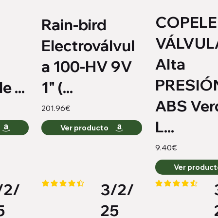
COPELE
Rain-bird
VÁLVUL
Electroválvul
Alta
a 100-HV 9V
PRESIÓ
e ...
1" (...
ABS Ver
201.96€
L...
Ver producto
9.40€
Ver produc
/2/
3/2/
io es 4 de 5
la calificación promedio es 4.3 de 5
la calificación pro
5
25