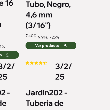
e 16
Tubo, Negro,
4,6 mm
a
(3/16")
7.40€
-25%
9,91€
Ver producto
4%
to
3/2/
3/2/
medio es 4.4 de 5
la calificación promedio es 4.4 de 5
25
25
2 -
Jardin202 -
de
Tuberia de