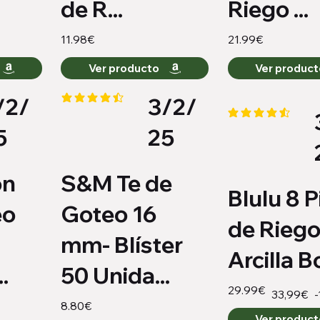
de R...
Riego ...
11.98€
21.99€
Ver producto
Ver produc
/2/
3/2/
io es 4.2 de 5
la calificación promedio es 4.3 de 5
la calificación pro
5
25
ón
S&M Te de
Blulu 8 P
eo
Goteo 16
de Riego
mm- Blíster
Arcilla Bo
.
50 Unida...
29.99€
-
33,99€
8.80€
Ver produc