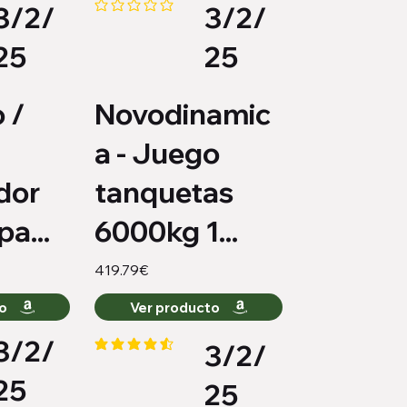
3/2/
3/2/
medio es 4.6 de 5
Aún no hay calificaciones
25
25
 /
Novodinamic
a - Juego
dor
tanquetas
a...
6000kg 1...
419.79€
to
Ver producto
3/2/
3/2/
medio es 2 de 5
la calificación promedio es 4.4 de 5
25
25