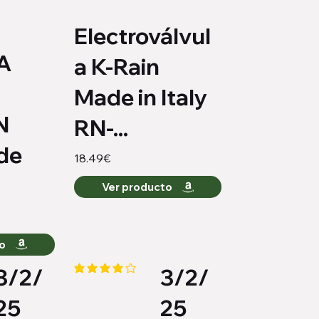
Electroválvul
A
a K-Rain
Made in Italy
N
RN-...
de
18.49€
Ver producto
to
3/2/
3/2/
medio es 4.5 de 5
la calificación promedio es 4.1 de 5
25
25