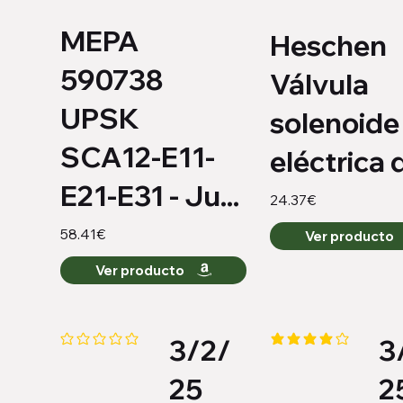
MEPA
Heschen
590738
Válvula
UPSK
solenoide
SCA12-E11-
eléctrica d
E21-E31 - Ju...
24.37€
58.41€
Ver producto
Ver producto
3/2/
3
Aún no hay calificaciones
la calificación promed
25
2