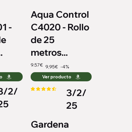
d
Aqua Control
1 -
C4020 - Rollo
de
de 25
.
metros...
9.57€
-4%
9,95€
to
Ver producto
3/2/
3/2/
medio es 4.2 de 5
la calificación promedio es 4.4 de 5
25
25
Gardena