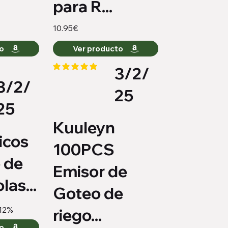
para R...
10.95€
to
Ver producto
3/2/
la calificación promedio es 5 de 5
3/2/
medio es 4.3 de 5
25
25
Kuuleyn
icos
100PCS
 de
Emisor de
las...
Goteo de
12%
riego...
to