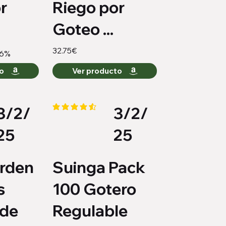
r
Riego por
Goteo ...
32.75€
-6%
to
Ver producto
3/2/
3/2/
medio es 4.3 de 5
la calificación promedio es 4.3 de 5
25
25
rden
Suinga Pack
s
100 Gotero
 de
Regulable