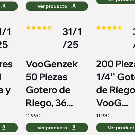
Ver producto
1/1
31/1
io es 4.2 de 5
la calificación promedio es 4.4 de 5
la calificación pro
25
/25
res
VooGenzek
200 Piez
d
50 Piezas
1/4'' Go
a y
Gotero de
de Riego
Riego, 36...
VooG...
11.99€
11.98€
Ver producto
Ver produc