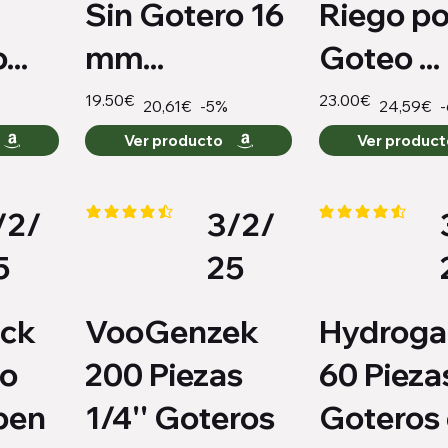
Sin Gotero 16
Riego po
...
mm...
Goteo ...
19.50€
23.00€
-5%
20,61€
24,59€
Ver producto
Ver produc
/2/
3/2/
o es 4.1 de 5
la calificación promedio es 4.4 de 5
la calificación pro
5
25
ack
VooGenzek
Hydroga
ro
200 Piezas
60 Pieza
pen
1/4'' Goteros
Goteros